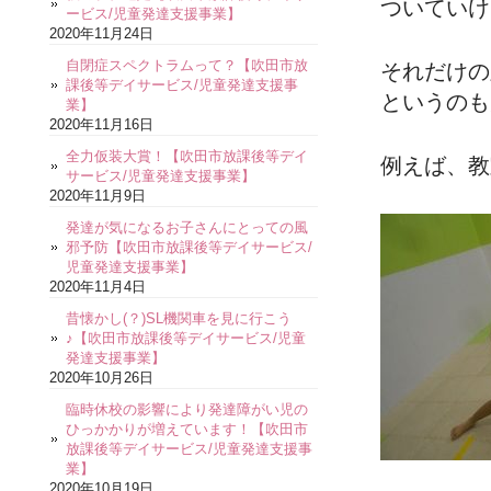
ついていけ
ービス/児童発達支援事業】
2020年11月24日
自閉症スペクトラムって？【吹田市放
それだけの
課後等デイサービス/児童発達支援事
というのも
業】
2020年11月16日
全力仮装大賞！【吹田市放課後等デイ
例えば、教
サービス/児童発達支援事業】
2020年11月9日
発達が気になるお子さんにとっての風
邪予防【吹田市放課後等デイサービス/
児童発達支援事業】
2020年11月4日
昔懐かし(？)SL機関車を見に行こう
♪【吹田市放課後等デイサービス/児童
発達支援事業】
2020年10月26日
臨時休校の影響により発達障がい児の
ひっかかりが増えています！【吹田市
放課後等デイサービス/児童発達支援事
業】
2020年10月19日