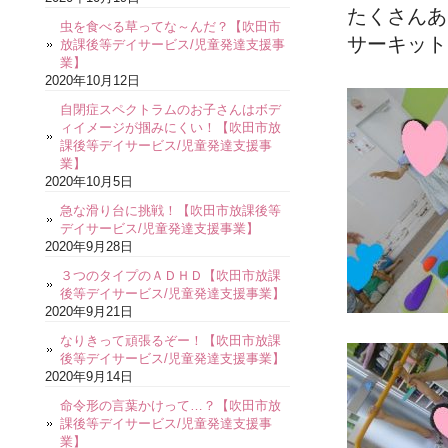
たくさんあ
虫を食べる草ってな～んだ？【吹田市
サーキット
放課後等デイサービス/児童発達支援事
業】
2020年10月12日
自閉症スペクトラムのお子さんはボデ
ィイメージが掴みにくい！【吹田市放
課後等デイサービス/児童発達支援事
業】
2020年10月5日
急な滑り台に挑戦！【吹田市放課後等
デイサービス/児童発達支援事業】
2020年9月28日
３つのタイプのＡＤＨＤ【吹田市放課
後等デイサービス/児童発達支援事業】
2020年9月21日
なりきって頑張るぞー！【吹田市放課
後等デイサービス/児童発達支援事業】
2020年9月14日
命令形の言葉かけって…？【吹田市放
課後等デイサービス/児童発達支援事
業】