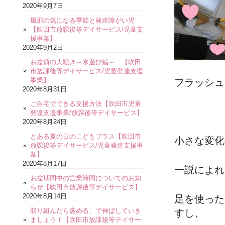
2020年9月7日
風邪の気になる季節と発達障がい児
【吹田市放課後等デイサービス/児童支
援事業】
2020年9月2日
お盆前の大騒ぎ～水遊び編～ 【吹田
市放課後等デイサービス/児童発達支援
事業】
フラッシュ
2020年8月31日
ご自宅でできる支援方法【吹田市児童
発達支援事業/放課後等デイサービス】
2020年8月24日
とある夏の日のこどもプラス【吹田市
小さな変化
放課後等デイサービス/児童発達支援事
業】
2020年8月17日
一説によれ
お盆期間中の営業時間についてのお知
らせ【吹田市放課後等デイサービス】
2020年8月14日
足を使った
取り組んだら褒める、で伸ばしていき
すし、
ましょう！【吹田市放課後等デイサー