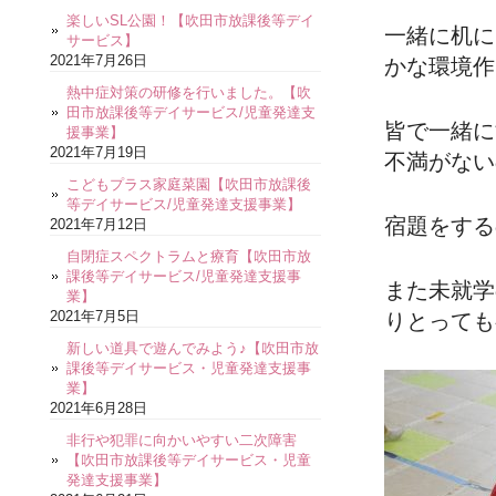
楽しいSL公園！【吹田市放課後等デイ
一緒に机に
サービス】
2021年7月26日
かな環境作
熱中症対策の研修を行いました。【吹
田市放課後等デイサービス/児童発達支
皆で一緒に
援事業】
2021年7月19日
不満がない
こどもプラス家庭菜園【吹田市放課後
等デイサービス/児童発達支援事業】
宿題をする
2021年7月12日
自閉症スペクトラムと療育【吹田市放
課後等デイサービス/児童発達支援事
また未就学
業】
2021年7月5日
りとっても
新しい道具で遊んでみよう♪【吹田市放
課後等デイサービス・児童発達支援事
業】
2021年6月28日
非行や犯罪に向かいやすい二次障害
【吹田市放課後等デイサービス・児童
発達支援事業】