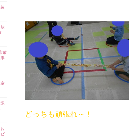
課後
】
市放
事
市放
援事
害
児童
放課
事
どっちも頑張れ～！
はね
ービ