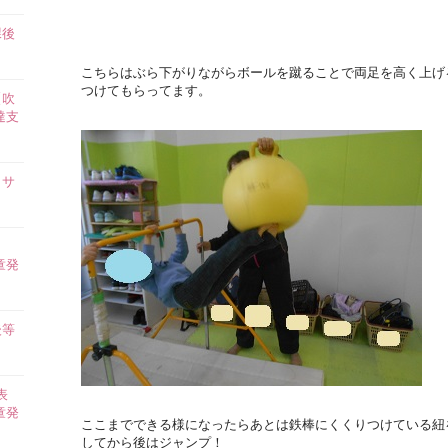
課後
】
こちらはぶら下がりながらボールを蹴ることで両足を高く上げ
つけてもらってます。
【吹
達支
イサ
ら
童発
後等
表
童発
ここまでできる様になったらあとは鉄棒にくくりつけている紐
してから後はジャンプ！