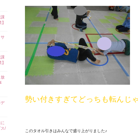
放課
業】
イサ
放課
業】
田放
事
勢い付きすぎてどっちも転んじゃ
等デ
業に
ス/
このタオル引きはみんなで盛り上がりました♪