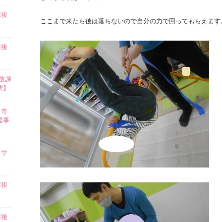
課後
ここまで来たら後は落ちないので自分の力で回ってもらえます
】
課後
】
放課
業】
田市
援事
イサ
課後
】
課後