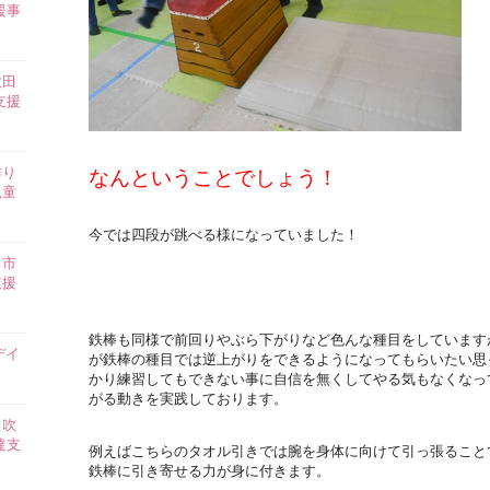
援事
吹田
支援
作り
なんということでしょう！
児童
今では四段が跳べる様になっていました！
田市
支援
鉄棒も同様で前回りやぶら下がりなど色んな種目をしています
デイ
が鉄棒の種目では逆上がりをできるようになってもらいたい思
かり練習してもできない事に自信を無くしてやる気もなくなっ
がる動きを実践しております。
【吹
達支
例えばこちらのタオル引きでは腕を身体に向けて引っ張ること
鉄棒に引き寄せる力が身に付きます。