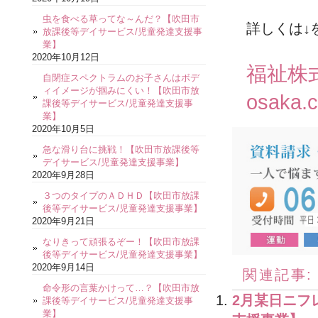
虫を食べる草ってな～んだ？【吹田市
詳しくは↓
放課後等デイサービス/児童発達支援事
業】
2020年10月12日
福祉株
自閉症スペクトラムのお子さんはボデ
ィイメージが掴みにくい！【吹田市放
osaka.
課後等デイサービス/児童発達支援事
業】
2020年10月5日
急な滑り台に挑戦！【吹田市放課後等
デイサービス/児童発達支援事業】
2020年9月28日
３つのタイプのＡＤＨＤ【吹田市放課
後等デイサービス/児童発達支援事業】
2020年9月21日
なりきって頑張るぞー！【吹田市放課
後等デイサービス/児童発達支援事業】
2020年9月14日
関連記事:
命令形の言葉かけって…？【吹田市放
2月某日ニフ
課後等デイサービス/児童発達支援事
業】