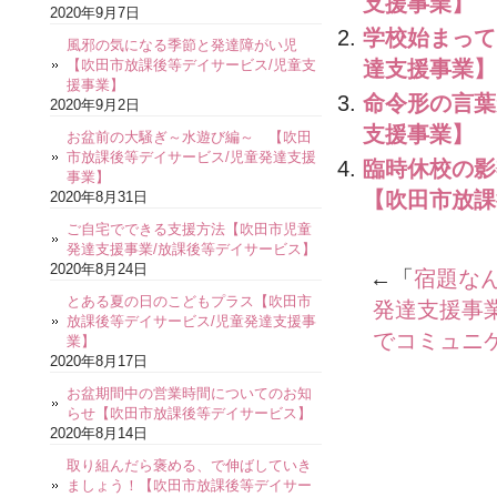
支援事業】
2020年9月7日
学校始まって
風邪の気になる季節と発達障がい児
達支援事業】
【吹田市放課後等デイサービス/児童支
援事業】
命令形の言葉
2020年9月2日
支援事業】
お盆前の大騒ぎ～水遊び編～ 【吹田
市放課後等デイサービス/児童発達支援
臨時休校の影
事業】
【吹田市放課
2020年8月31日
ご自宅でできる支援方法【吹田市児童
発達支援事業/放課後等デイサービス】
2020年8月24日
←「
宿題な
とある夏の日のこどもプラス【吹田市
発達支援事
放課後等デイサービス/児童発達支援事
でコミュニ
業】
2020年8月17日
お盆期間中の営業時間についてのお知
らせ【吹田市放課後等デイサービス】
2020年8月14日
取り組んだら褒める、で伸ばしていき
ましょう！【吹田市放課後等デイサー