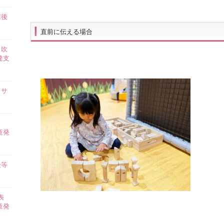
課後
】
直前に伝える場合
【吹
達支
イサ
ら
童発
後等
表
童発