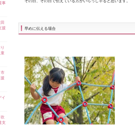
その日、その日で伝えている方がいらっしゃると思います。
援事
吹田
支援
早めに伝える場合
作り
児童
田市
支援
デイ
【吹
達支