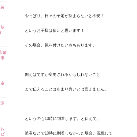
課後
】
やっぱり、日々の予定が決まらないと不安！
市放
というお子様は多いと思います！
事
その場合、気を付けたい点もあります。
市放
援事
例えばですが変更されるかもしれないこと
害
児童
まで伝えることはあまり良いとは言えません。
放課
事
というのも10時に到着します。と伝えて、
はね
渋滞などで10時に到着しなかった場合、混乱して
ービ