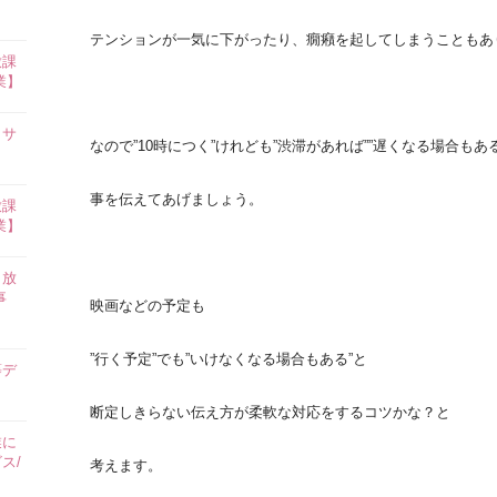
テンションが一気に下がったり、癇癪を起してしまうこともあ
放課
業】
イサ
なので”10時につく”けれども”渋滞があれば””遅くなる場合もある
事を伝えてあげましょう。
放課
業】
田放
事
映画などの予定も
”行く予定”でも”いけなくなる場合もある”と
等デ
断定しきらない伝え方が柔軟な対応をするコツかな？と
業に
ス/
考えます。