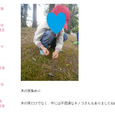
課後
】
【吹
達支
イサ
ら
童発
後等
木の実集め☆
表
木の実だけでなく、中には不思議なキノコさんもありましたね(^
童発