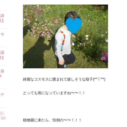
放課
業】
イサ
放課
業】
田放
事
綺麗なコスモスに囲まれて嬉しそうな様子(*^▽^*)
とっても画になっていますね〜〜！！
等デ
業に
ス/
植物園に来たら、恒例の〜〜！！！