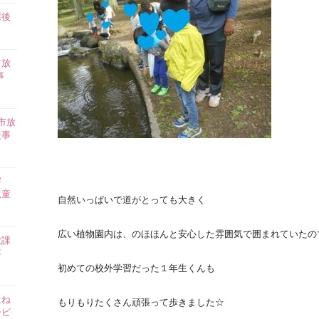
課後
】
市放
事
市放
援事
害
児童
自然いっぱいで道がとっても大きく
広い植物園内は、のほほんと安心した雰囲気で囲まれていたの
放課
事
初めての校外学習だった１年生くんも
はね
もりもりたくさん頑張って歩きました☆
ービ