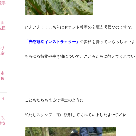
援事
吹田
いえいえ！！こちらはセカンド教室の文蔵支援員なのですが、
支援
「自然観察インストラクター」
の資格を持っていらっしゃいま
作り
児童
あらゆる植物や生き物について、こどもたちに教えてくれている
田市
支援
デイ
こどもたちもまるで博士のように
私たちスタッフに逆に説明してくれていましたよ〜(^○^)v
【吹
達支