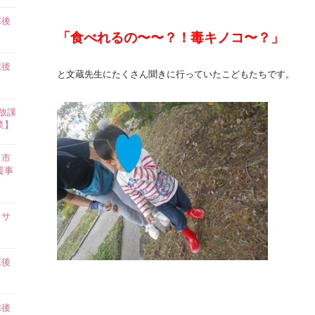
課後
】
「食べれるの〜〜？！毒キノコ〜？」
課後
と文蔵先生にたくさん聞きに行っていたこどもたちです。
】
放課
業】
田市
援事
イサ
課後
】
課後