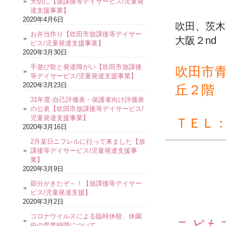
大切に【放課後等デイサービス/児童発
達支援事業】
2020年4月6日
吹田、茨木
お弁当作り【吹田市放課後等デイサー
大阪２nd
ビス/児童発達支援事業】
2020年3月30日
手遊び歌と発達障がい【吹田市放課後
吹田市
等デイサービス/児童発達支援事業】
2020年3月23日
丘２階
31年度-自己評価表・保護者向け評価表
の公表【吹田市放課後等デイサービス/
児童発達支援事業】
ＴＥＬ
2020年3月16日
2月某日ニフレルに行って来ました【放
課後等デイサービス/児童発達支援事
業】
2020年3月9日
節分がきたぞ～！【放課後等デイサー
ビス/児童発達支援】
2020年3月2日
コロナウイルスによる臨時休校、休園
こども
中の営業時間について