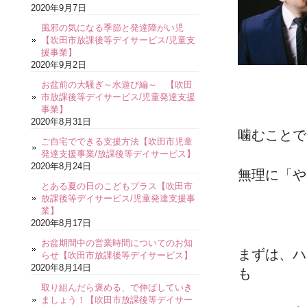
2020年9月7日
風邪の気になる季節と発達障がい児
【吹田市放課後等デイサービス/児童支
援事業】
2020年9月2日
お盆前の大騒ぎ～水遊び編～ 【吹田
市放課後等デイサービス/児童発達支援
事業】
2020年8月31日
噛むことで
ご自宅でできる支援方法【吹田市児童
発達支援事業/放課後等デイサービス】
2020年8月24日
無理に「や
とある夏の日のこどもプラス【吹田市
放課後等デイサービス/児童発達支援事
業】
2020年8月17日
お盆期間中の営業時間についてのお知
まずは、ハ
らせ【吹田市放課後等デイサービス】
2020年8月14日
も
取り組んだら褒める、で伸ばしていき
ましょう！【吹田市放課後等デイサー