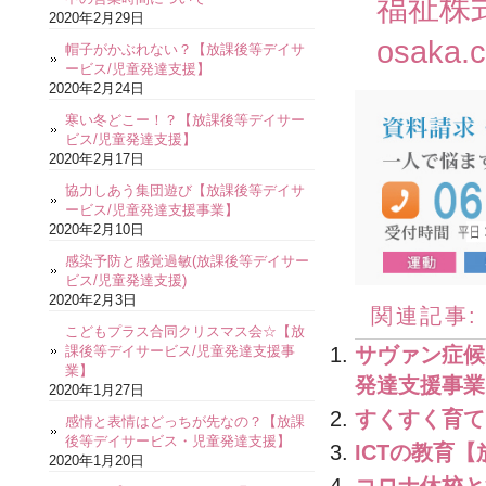
福祉株
2020年2月29日
osaka.
帽子がかぶれない？【放課後等デイサ
ービス/児童発達支援】
2020年2月24日
寒い冬どこー！？【放課後等デイサー
ビス/児童発達支援】
2020年2月17日
協力しあう集団遊び【放課後等デイサ
ービス/児童発達支援事業】
2020年2月10日
感染予防と感覚過敏(放課後等デイサー
ビス/児童発達支援)
2020年2月3日
関連記事:
こどもプラス合同クリスマス会☆【放
サヴァン症候
課後等デイサービス/児童発達支援事
業】
発達支援事業
2020年1月27日
すくすく育て
感情と表情はどっちが先なの？【放課
後等デイサービス・児童発達支援】
ICTの教育
2020年1月20日
コロナ休校と