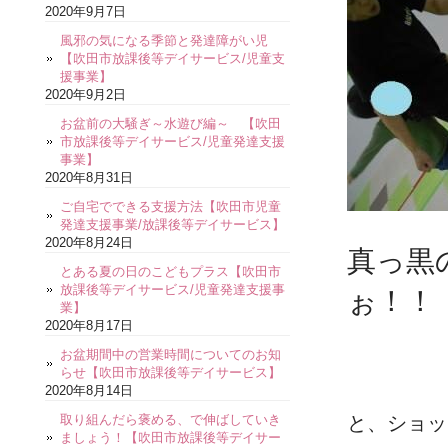
2020年9月7日
風邪の気になる季節と発達障がい児
【吹田市放課後等デイサービス/児童支
援事業】
2020年9月2日
お盆前の大騒ぎ～水遊び編～ 【吹田
市放課後等デイサービス/児童発達支援
事業】
2020年8月31日
ご自宅でできる支援方法【吹田市児童
発達支援事業/放課後等デイサービス】
2020年8月24日
真っ黒
とある夏の日のこどもプラス【吹田市
放課後等デイサービス/児童発達支援事
ぉ！！
業】
2020年8月17日
お盆期間中の営業時間についてのお知
らせ【吹田市放課後等デイサービス】
2020年8月14日
取り組んだら褒める、で伸ばしていき
と、ショッ
ましょう！【吹田市放課後等デイサー