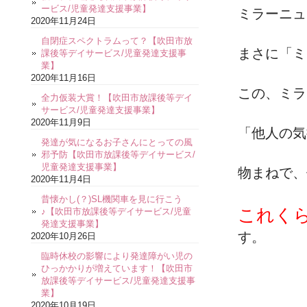
ービス/児童発達支援事業】
ミラーニュ
2020年11月24日
自閉症スペクトラムって？【吹田市放
まさに「ミ
課後等デイサービス/児童発達支援事
業】
2020年11月16日
この、ミラ
全力仮装大賞！【吹田市放課後等デイ
サービス/児童発達支援事業】
2020年11月9日
「他人の気
発達が気になるお子さんにとっての風
邪予防【吹田市放課後等デイサービス/
児童発達支援事業】
物まねで、
2020年11月4日
昔懐かし(？)SL機関車を見に行こう
これく
♪【吹田市放課後等デイサービス/児童
発達支援事業】
す。
2020年10月26日
臨時休校の影響により発達障がい児の
ひっかかりが増えています！【吹田市
放課後等デイサービス/児童発達支援事
業】
2020年10月19日