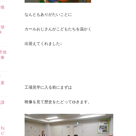
課後
】
なんともありがたいことに
市放
カールおじさんがこどもたちを温かく
事
出迎えてくれました♩
市放
援事
害
児童
工場見学に入る前にまずは
映像を見て歴史をたどってゆきます。
放課
事
はね
ービ