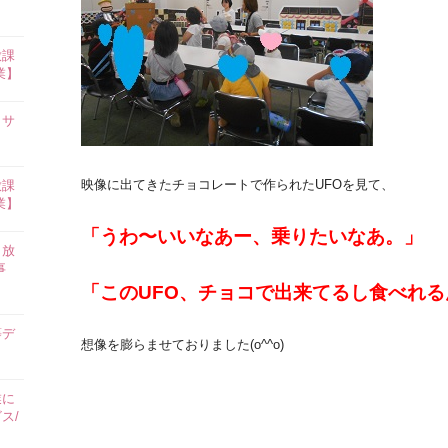
放課
業】
イサ
映像に出てきたチョコレートで作られたUFOを見て、
放課
業】
「うわ〜いいなあー、乗りたいなあ。」
田放
事
「このUFO、チョコで出来てるし食べれ
等デ
想像を膨らませておりました(o^^o)
業に
ス/