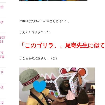
課後
】
アポロとたけのこの里とあとは〜〜、
課後
】
うん？！ゴリラ？！^ ^
放課
業】
「このゴリラ、、尾嵜先生に似て
田市
援事
とこちらの児童さん。（笑）
イサ
課後
】
課後