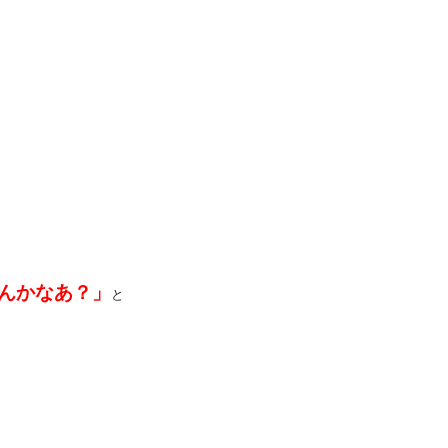
るんかなあ？」
と