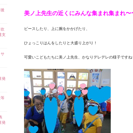
課後
美ノ上先生の近くにみんな集まれ集まれ〜
】
ピースしたり、上に腕をかかげたり、
【吹
達支
ひょっこりはんをしたりと大盛り上がり！
イサ
可愛いこどもたちに美ノ上先生、かなりデレデレの様子ですね
ら
童発
後等
表
童発