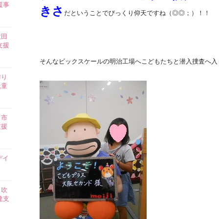
援事
きさ
だということでびっくり仰天ですね（◎◎；）！！
吹田
支援
そんなビックスケールの明治工場へこどもたちと潜入捜査へ入り
作り
児童
田市
支援
デイ
【吹
達支