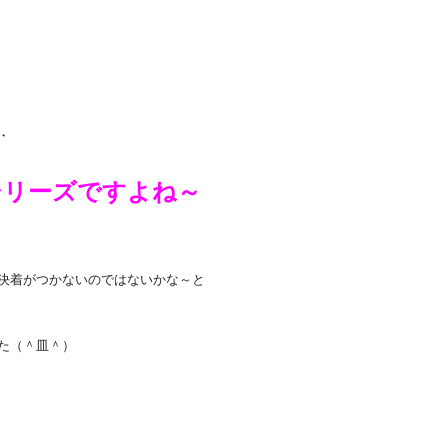
・
シリーズですよね～
決着がつかないのではないかな～と
た（＾皿＾）