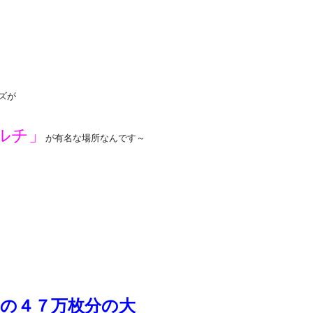
ズが
ルチ」
が有名な場所なんです～
の４７万枚分の大