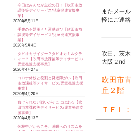
今日はみんなが主役の日！【吹田市放
課後等デイサービス/児童発達支援事
またメール
業】
軽にご連絡
2020年5月11日
手先の不器用さと運動遊び【吹田市放
課後等デイサービス/児童発達支援事
—————
業】
2020年5月4日
吹田、茨木
タピオカサイダー？タピオカミルクテ
ィー？【吹田市放課後等デイサービス/
大阪２nd
児童発達支援事業】
2020年4月27日
吹田市
コロナ休校と役割と発達障がい【吹田
市放課後等デイサービス/児童発達支援
丘２階
事業】
2020年4月20日
負けられない戦いがそこにはある【吹
田市放課後等デイサービス/児童発達支
ＴＥＬ
援事業】
2020年4月13日
休校中だからこそ、睡眠へのリズムを