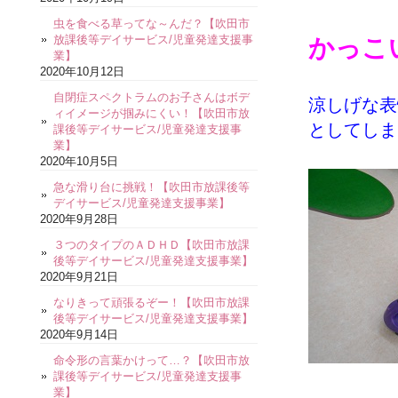
虫を食べる草ってな～んだ？【吹田市
放課後等デイサービス/児童発達支援事
かっこ
業】
2020年10月12日
自閉症スペクトラムのお子さんはボデ
涼しげな表
ィイメージが掴みにくい！【吹田市放
としてしま
課後等デイサービス/児童発達支援事
業】
2020年10月5日
急な滑り台に挑戦！【吹田市放課後等
デイサービス/児童発達支援事業】
2020年9月28日
３つのタイプのＡＤＨＤ【吹田市放課
後等デイサービス/児童発達支援事業】
2020年9月21日
なりきって頑張るぞー！【吹田市放課
後等デイサービス/児童発達支援事業】
2020年9月14日
命令形の言葉かけって…？【吹田市放
課後等デイサービス/児童発達支援事
業】