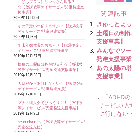
こどもプラスにサンタさん現る？！
☆【放課後等デイサービス/児童発達支
援事業】
関連記事:
2020年1月13日
きゅっとよっ
その予定いつ伝えますか？【放課後等
デイサービス/児童発達支援】
土曜日の制作
2020年1月6日
支援事業】
年末年始休暇のお知らせ【放課後等デ
みんなでソー
イサービス/児童発達支援事業】
2019年12月27日
発達支援事業
快晴の土曜日は外遊び日和☆【放課後
あの太陽の塔
等デイサービス/児童発達支援事業】
2019年12月23日
支援事業】
大切だからあけれな～い！【放課後等
デイサービス/児童発達支援】
2019年12月16日
←「
ADHD
プチ大縄大会でびっくり！！【放課後
サービス/児
等デイサービス/児童発達支援事業】
に行けない
2019年12月9日
neurodiversity【放課後等デイサービス/
児童発達支援】