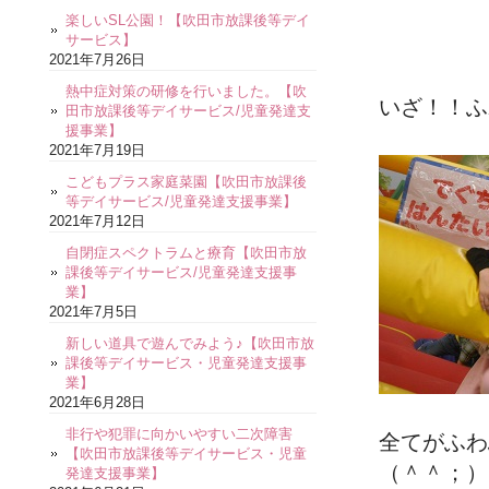
楽しいSL公園！【吹田市放課後等デイ
サービス】
2021年7月26日
熱中症対策の研修を行いました。【吹
いざ！！ふ
田市放課後等デイサービス/児童発達支
援事業】
2021年7月19日
こどもプラス家庭菜園【吹田市放課後
等デイサービス/児童発達支援事業】
2021年7月12日
自閉症スペクトラムと療育【吹田市放
課後等デイサービス/児童発達支援事
業】
2021年7月5日
新しい道具で遊んでみよう♪【吹田市放
課後等デイサービス・児童発達支援事
業】
2021年6月28日
非行や犯罪に向かいやすい二次障害
全てがふわ
【吹田市放課後等デイサービス・児童
（＾＾；）
発達支援事業】