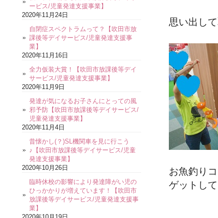
ービス/児童発達支援事業】
2020年11月24日
思い出して
自閉症スペクトラムって？【吹田市放
課後等デイサービス/児童発達支援事
業】
2020年11月16日
全力仮装大賞！【吹田市放課後等デイ
サービス/児童発達支援事業】
2020年11月9日
発達が気になるお子さんにとっての風
邪予防【吹田市放課後等デイサービス/
児童発達支援事業】
2020年11月4日
昔懐かし(？)SL機関車を見に行こう
♪【吹田市放課後等デイサービス/児童
発達支援事業】
2020年10月26日
お魚釣りコ
臨時休校の影響により発達障がい児の
ゲットして
ひっかかりが増えています！【吹田市
放課後等デイサービス/児童発達支援事
業】
2020年10月19日