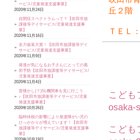
ービス/児童発達支援事業】
丘２階
2020年11月24日
自閉症スペクトラムって？【吹田市放
課後等デイサービス/児童発達支援事
ＴＥＬ
業】
2020年11月16日
全力仮装大賞！【吹田市放課後等デイ
サービス/児童発達支援事業】
2020年11月9日
発達が気になるお子さんにとっての風
邪予防【吹田市放課後等デイサービス/
児童発達支援事業】
2020年11月4日
昔懐かし(？)SL機関車を見に行こう
こども
♪【吹田市放課後等デイサービス/児童
発達支援事業】
osaka-s
2020年10月26日
臨時休校の影響により発達障がい児の
ひっかかりが増えています！【吹田市
こども
放課後等デイサービス/児童発達支援事
業】
2020年10月19日