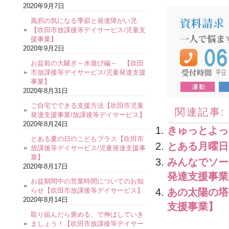
2020年9月7日
風邪の気になる季節と発達障がい児
【吹田市放課後等デイサービス/児童支
援事業】
2020年9月2日
お盆前の大騒ぎ～水遊び編～ 【吹田
市放課後等デイサービス/児童発達支援
事業】
2020年8月31日
ご自宅でできる支援方法【吹田市児童
関連記事:
発達支援事業/放課後等デイサービス】
2020年8月24日
きゅっとよっ
とある夏の日のこどもプラス【吹田市
とある月曜日
放課後等デイサービス/児童発達支援事
業】
みんなでソー
2020年8月17日
発達支援事業
お盆期間中の営業時間についてのお知
あの太陽の塔
らせ【吹田市放課後等デイサービス】
2020年8月14日
支援事業】
取り組んだら褒める、で伸ばしていき
ましょう！【吹田市放課後等デイサー