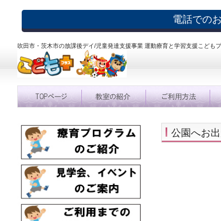
電話での
吹田市・茨木市の放課後デイ/児童発達支援事業 運動療育と学習支援こども
公園へお出
吹田市 
援事業 
ＬＤ ＡＤ