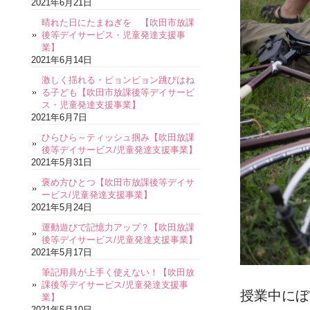
2021年6月21日
晴れた日にたまねぎを 【吹田市放課
後等デイサービス・児童発達支援事
業】
2021年6月14日
激しく揺れる・ピョンピョン跳びはね
る子ども【吹田市放課後等デイサービ
ス・児童発達支援事業】
2021年6月7日
ひらひら～ティッシュ掴み【吹田放課
後等デイサービス/児童発達支援事業】
2021年5月31日
褒め方ひとつ【吹田市放課後等デイサ
ービス/児童発達支援事業】
2021年5月24日
運動遊びで記憶力アップ？【吹田放課
後等デイサービス/児童発達支援事業】
2021年5月17日
筆記用具が上手く使えない！【吹田放
課後等デイサービス/児童発達支援事
授業中にぼ
業】
2021年5月10日