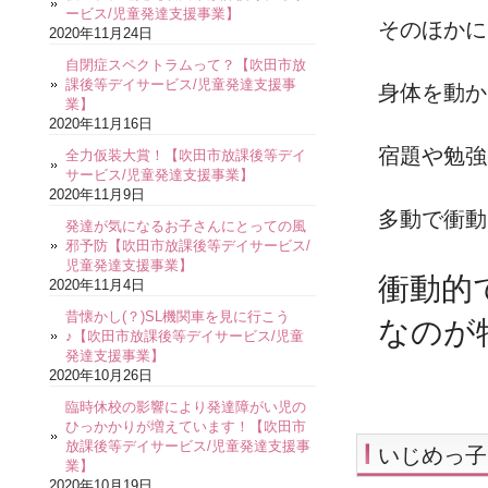
ービス/児童発達支援事業】
そのほかに
2020年11月24日
自閉症スペクトラムって？【吹田市放
課後等デイサービス/児童発達支援事
身体を動か
業】
2020年11月16日
宿題や勉強
全力仮装大賞！【吹田市放課後等デイ
サービス/児童発達支援事業】
2020年11月9日
多動で衝動
発達が気になるお子さんにとっての風
邪予防【吹田市放課後等デイサービス/
児童発達支援事業】
衝動的
2020年11月4日
昔懐かし(？)SL機関車を見に行こう
なのが
♪【吹田市放課後等デイサービス/児童
発達支援事業】
2020年10月26日
臨時休校の影響により発達障がい児の
ひっかかりが増えています！【吹田市
放課後等デイサービス/児童発達支援事
いじめっ子
業】
2020年10月19日