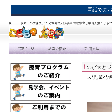
電話での
吹田市・茨木市の放課後デイ/児童発達支援事業 運動療育と学習支援こども
のび太とジ
ス/児童発