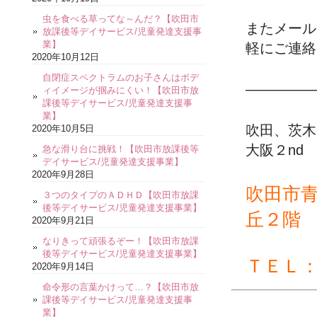
虫を食べる草ってな～んだ？【吹田市
またメール
放課後等デイサービス/児童発達支援事
業】
軽にご連絡
2020年10月12日
自閉症スペクトラムのお子さんはボデ
—————
ィイメージが掴みにくい！【吹田市放
課後等デイサービス/児童発達支援事
業】
吹田、茨木
2020年10月5日
大阪２nd
急な滑り台に挑戦！【吹田市放課後等
デイサービス/児童発達支援事業】
2020年9月28日
吹田市
３つのタイプのＡＤＨＤ【吹田市放課
後等デイサービス/児童発達支援事業】
丘２階
2020年9月21日
なりきって頑張るぞー！【吹田市放課
後等デイサービス/児童発達支援事業】
ＴＥＬ
2020年9月14日
命令形の言葉かけって…？【吹田市放
課後等デイサービス/児童発達支援事
業】