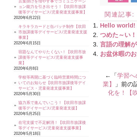
言葉掛けを増やす事でコミュニケーシ
ョン能力を引き出そう！【吹田市放課
後等デイサービス/児童発達支援事業】
関連記事:
2020年6月22日
Hello world!
キラキラカードと缶バッチ制作【吹田
市放課後等デイサービス/児童発達支援
つめた～い！
事業】
2020年6月15日
言語の理解が
宿題なんてやりたくない！【吹田市放
お盆休暇のお
課後等デイサービス/児童発達支援事
業】
2020年6月8日
←「
学習へ
学校等再開に基づく臨時営業時間につ
いてのお知らせ【吹田市放課後等デイ
業】
」前の
サービス・児童発達支援事業】
化を！【
2020年5月30日
協力系で進んでいこう！【吹田市放課
後等デイサービス/児童発達支援】
2020年5月25日
在宅支援で不足解消！【吹田市放課後
等デイサービス/児童発達支援事業】
2020年5月18日