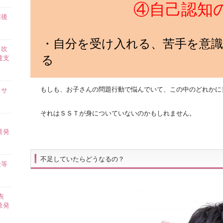
④自己認知
課後
】
・自分を受け入れる、苦手を意
【吹
る
達支
もしも、お子さんの問題行動で悩んでいて、この中のどれかに
イサ
それはＳＳＴが身についていないのかもしれません。
ら
童発
不足していたらどうなるの？
後等
表
童発