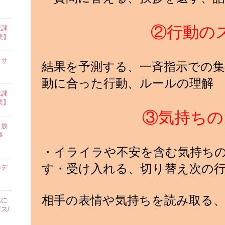
②行動の
放課
業】
イサ
結果を予測する、一斉指示での集
動に合った行動、ルールの理解
放課
業】
③気持ちの
田放
事
・イライラや不安を含む気持ち
す・受け入れる、切り替え次の
等デ
相手の表情や気持ちを読み取る
業に
ス/