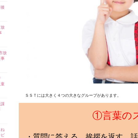
課後
】
市放
事
市放
援事
害
児童
ＳＳＴには大きく４つの大きなグループがあります。
放課
事
①言葉の
はね
・質問に答える、挨拶を返す、
ービ