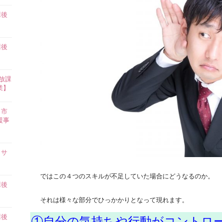
課後
】
課後
】
放課
業】
田市
援事
イサ
ではこの４つのスキルが不足していた場合にどうなるのか。
課後
】
それは様々な部分でひっかかりとなって現れます。
課後
①自分の気持ちや行動がコントロ