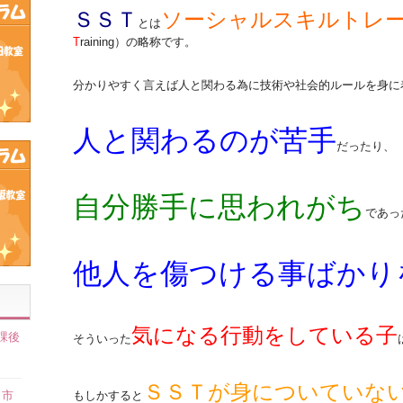
ＳＳＴ
ソーシャルスキルトレ
とは
T
raining）の略称です。
分かりやすく言えば人と関わる為に技術や社会的ルールを身に
人と関わるのが苦手
だったり、
自分勝手に思われがち
であっ
他人を傷つける事ばかり
気になる行動をしている子
課後
そういった
】
ＳＳＴが身についていな
田市
もしかすると