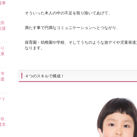
援事
そういった本人の中の不足を取り除いてあげて、
吹田
満たす事で円満なコミュニケーションへとつながり、
支援
保育園・幼稚園や学校、そしてうちのような放デイや児童発達
なります。
作り
児童
田市
４つのスキルで構成！
支援
デイ
【吹
達支