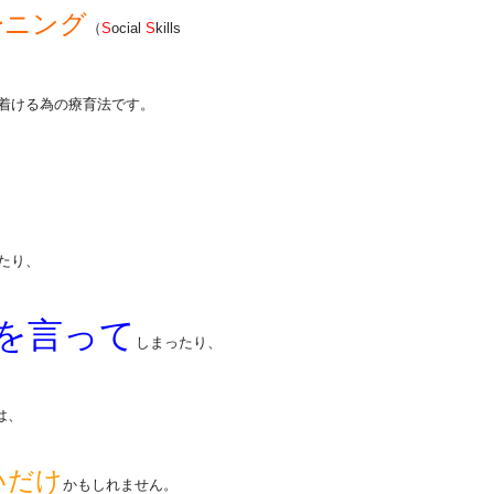
ーニング
（
S
ocial
S
kills
着ける為の療育法です。
たり、
を言って
しまったり、
は、
いだけ
かもしれません。