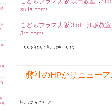
こどもプラス大阪 吹田教室
→
http
suita.com/
課後
】
こどもプラス大阪３rd 江坂教室
【吹
達支
3rd.com/
イサ
こちらも合わせて宜しくお願いします！
ら
童発
弊社のHPがリニュー
後等
表
詳しくは↓をクリック！
童発