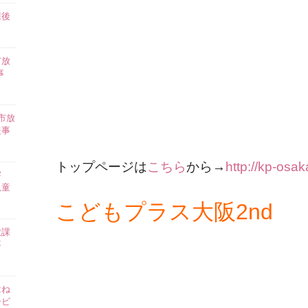
課後
】
市放
事
市放
援事
トップページは
こちら
から→
http://kp-osa
害
児童
こどもプラス大阪2nd
放課
事
はね
ービ