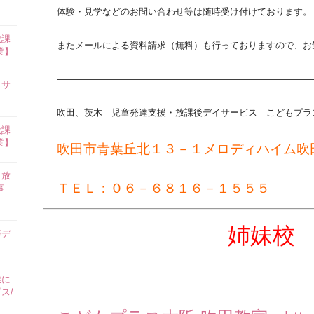
体験・見学などのお問い合わせ等は随時受け付けております。
放課
またメールによる資料請求（無料）も行っておりますので、お
業】
————————————————————————————
イサ
吹田、茨木 児童発達支援・放課後デイサービス こどもプラス
放課
業】
吹田市青葉丘北１３－１メロディハイム吹
田放
ＴＥＬ：０６－６８１６－１５５５
事
姉妹校
等デ
業に
ス/