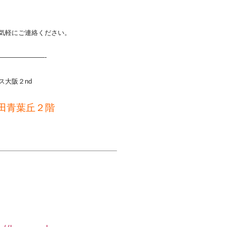
気軽にご連絡ください。
———————-
大阪２nd
田青葉丘２階