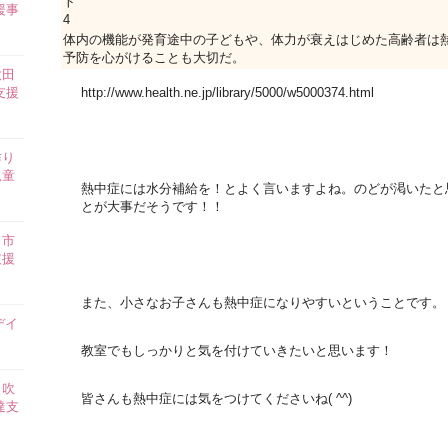
援事
体内の機能が発育途中の子どもや、体力が衰えはじめた高齢者は
予防を心がけることも大切だ。
吹田
支援
http://www.health.ne.jp/library/5000/w5000374.html
作り
児童
熱中症には水分補給を！とよく言いますよね。のどが渇いたと
とが大事だそうです！！
田市
支援
また、小さなお子さんも熱中症になりやすいということです。
デイ
教室でもしっかりと気を付けていきたいと思います！
【吹
皆さんも熱中症には気をつけてくださいね( ^^)
達支