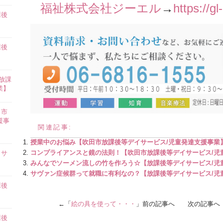
福祉株式会社ジーエル
→
https://g
課後
】
課後
】
放課
業】
田市
援事
関連記事:
授業中のお悩み【吹田市放課後等デイサービス/児童発達支援事業
コンプライアンスと鏡の法則！【吹田市放課後等デイサービス/児
イサ
みんなでソーメン流しの竹を作ろう☆【放課後等デイサービス/児
サヴァン症候群って就職に有利なの？【放課後等デイサービス/児
課後
】
←「
絵の具を使って・・・
」前の記事へ 次の記事へ
課後